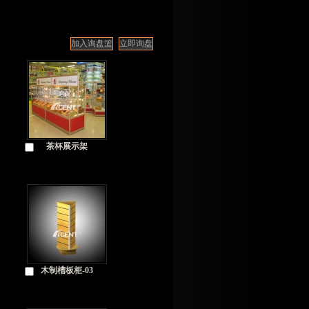
茶杯展示架
木制槽板柜-03