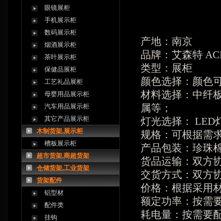
眼镜展柜
手机展示柜
数码展示柜
产地：南京
烟酒展示柜
品牌：艾森特 AC
茶叶展示柜
类型：展柜
保健品展柜
颜色选择：颜色
工艺礼品展柜
材料选择：中纤
母婴用品展示柜
属等；
汽车用品展示柜
其它产品展示柜
灯光选择： LE
木制货架,展示柜
规格：可根据需求
槽板展示柜
产品包装：珍珠
超市货架,商超货架
货品运输：双方
仓储货架,工业货架
交货方式：双方
货架配件
价格：根据采用
铝型材
额定功率：按需
配件类
耗电量：按需要
挂钩